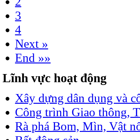
2
3
4
Next »
End »»
Lĩnh vực hoạt động
Xây dựng dân dụng và c
Công trình Giao thông, T
Rà phá Bom, Mìn, Vật n