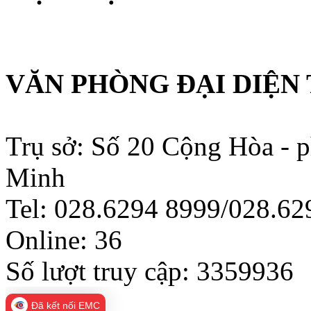
VĂN PHÒNG ĐẠI DIỆN 
Trụ sở: Số 20 Cộng Hòa - 
Minh
Tel: 028.6294 8999/028.6
Online:
36
Số lượt truy cập:
3359936
Đã kết nối EMC