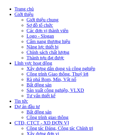
Trang chủ
Giới thiệu
Giới thiệu chung
Sơ đồ tổ chức
Các đơn vị thành viên
Logo - Slogan
Cẩm nang thương hiệu
Năng lực thiết bị
Chính sách chất lượng
Thành tựu đạt được
Lĩnh vực hoạt động
Xây dựng dân dụng và công nghiệp
Công trình Giao thông, Thuỷ lợi
Rà phá Bom, Mìn, Vật nổ
Bất động sản
Sản xuất công nghiệp, VLXD
Tư vấn thiết kế
Tin tức
Dự án đầu tư
Bất động sản
Công trình giao thông
CTĐ, CTCT - XD ĐƠN VỊ
Công tác Đảng, Công tác Chính trị
Xây dựng đơn vị