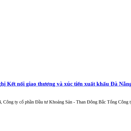
ị Kết nối giao thương và xúc tiến xuất khẩu Đà Nẵn
ông ty cổ phần Đầu tư Khoáng Sản - Than Đông Bắc Tổng Công ty 3