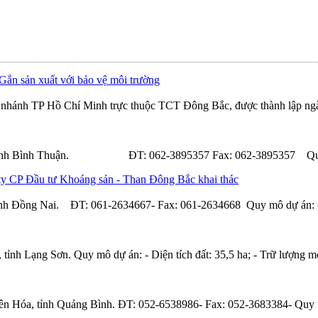
ắn sản xuất với bảo vệ môi trường
nhánh TP Hồ Chí Minh trực thuộc TCT Đông Bắc, được thành lập ngà
, tỉnh Bình Thuận. ĐT: 062-3895357 Fax: 062-3895357 Quy mô dự
ty CP Đầu tư Khoáng sản - Than Đông Bắc khai thác
ỉnh Đồng Nai. ĐT: 061-2634667- Fax: 061-2634668 Quy mô dự án: - Diệ
nh Lạng Sơn. Quy mô dự án: - Diện tích đất: 35,5 ha; - Trữ lượng mỏ: 
n Hóa, tỉnh Quảng Bình. ĐT: 052-6538986- Fax: 052-3683384- Quy mô d