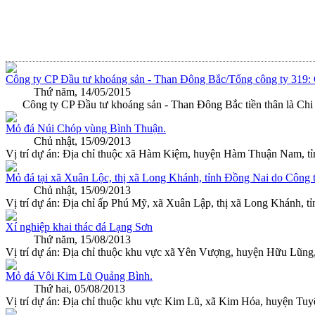
Công ty CP Đầu tư khoáng sản - Than Đông Bắc/Tổng công ty 319: G
Thứ năm, 14/05/2015
Công ty CP Đầu tư khoáng sản - Than Đông Bắc tiền thân là Chi 
Mỏ đá Núi Chóp vùng Bình Thuận.
Chủ nhật, 15/09/2013
Vị trí dự án: Địa chỉ thuộc xã Hàm Kiệm, huyện Hàm Thuận Nam
Mỏ đá tại xã Xuân Lộc, thị xã Long Khánh, tỉnh Đồng Nai do Công 
Chủ nhật, 15/09/2013
Vị trí dự án: Địa chỉ ấp Phú Mỹ, xã Xuân Lập, thị xã Long Khánh, t
Xí nghiệp khai thác đá Lạng Sơn
Thứ năm, 15/08/2013
Vị trí dự án: Địa chỉ thuộc khu vực xã Yên Vượng, huyện Hữu Lũng, tỉ
Mỏ đá Vôi Kim Lũ Quảng Bình.
Thứ hai, 05/08/2013
Vị trí dự án: Địa chỉ thuộc khu vực Kim Lũ, xã Kim Hóa, huyện Tuyê