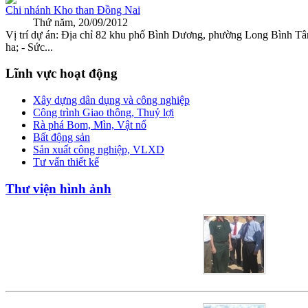
Chi nhánh Kho than Đồng Nai
Thứ năm, 20/09/2012
Vị trí dự án: Địa chỉ 82 khu phố Bình Dương, phường Long Bình T
ha; - Sức...
Lĩnh vực hoạt động
Xây dựng dân dụng và công nghiệp
Công trình Giao thông, Thuỷ lợi
Rà phá Bom, Mìn, Vật nổ
Bất động sản
Sản xuất công nghiệp, VLXD
Tư vấn thiết kế
Thư viện hình ảnh