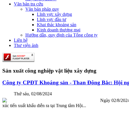
Văn bản tra cứu
Văn bản pháp quy
Lĩnh vực xây dựng
Lĩnh vực đầu tư
Khai thác khoáng sản
Kinh doanh thương mại
Hướng dẫn, quy định của Tổng công ty
Liên hệ
Thư viện ảnh
Sản xuất công nghiệp vật liệu xây dựng
Công ty CPĐT Khoáng sản - Than Đông Bắc: Hội ngh
Thứ sáu, 02/08/2024
Ngày 02/8/2024, C
xúc tiến xuất khẩu diễn ra tại Trung tâm Hội...