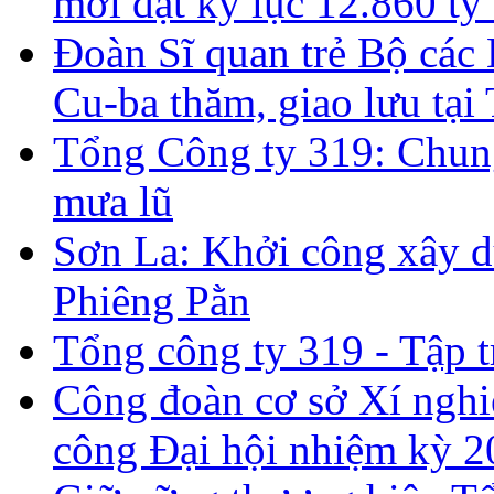
mới đạt kỷ lục 12.860 t
Đoàn Sĩ quan trẻ Bộ các
Cu-ba thăm, giao lưu tại
Tổng Công ty 319: Chun
mưa lũ
Sơn La: Khởi công xây d
Phiêng Pằn
Tổng công ty 319 - Tập t
Công đoàn cơ sở Xí nghi
công Đại hội nhiệm kỳ 2